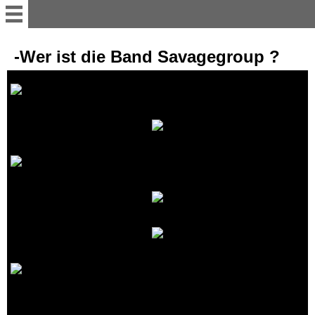
1-Savagegroup-Deutsch
-Wer ist die Band Savagegroup ?
Wer ist die Band
Savagegroup ?
5-Neuigkeiten-deutsch
Lyrics-Texte
Savagegroup Musikstudio
Bilder
Video´s von uns