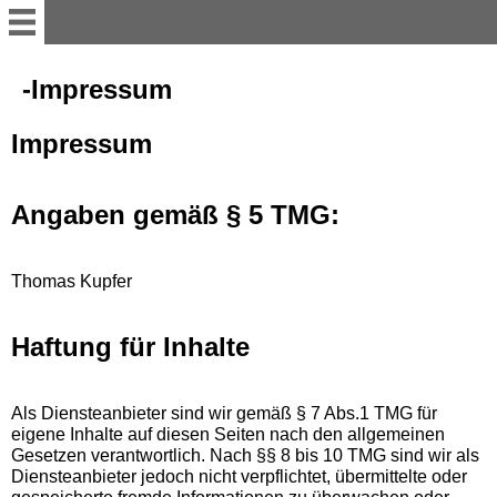
1-Savagegroup-Deutsch
-Impressum
Impressum
Wer ist die Band
Savagegroup ?
Angaben gemäß § 5 TMG:
5-Neuigkeiten-deutsch
Thomas Kupfer
Lyrics-Texte
Haftung für Inhalte
Savagegroup Musikstudio
Bilder
Als Diensteanbieter sind wir gemäß § 7 Abs.1 TMG für
eigene Inhalte auf diesen Seiten nach den allgemeinen
Video´s von uns
Gesetzen verantwortlich. Nach §§ 8 bis 10 TMG sind wir als
Diensteanbieter jedoch nicht verpflichtet, übermittelte oder