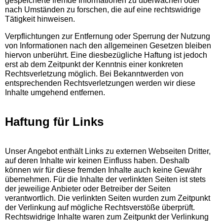
gespeicherte fremde Informationen zu überwachen oder
8-CD Wall of fear kaufen
nach Umständen zu forschen, die auf eine rechtswidrige
Tätigkeit hinweisen.
CD Trust me kaufen
Verpflichtungen zur Entfernung oder Sperrung der Nutzung
von Informationen nach den allgemeinen Gesetzen bleiben
hiervon unberührt. Eine diesbezügliche Haftung ist jedoch
7-Impressum-deutsch
erst ab dem Zeitpunkt der Kenntnis einer konkreten
Rechtsverletzung möglich. Bei Bekanntwerden von
entsprechenden Rechtsverletzungen werden wir diese
Inhalte umgehend entfernen.
Haftung für Links
Unser Angebot enthält Links zu externen Webseiten Dritter,
auf deren Inhalte wir keinen Einfluss haben. Deshalb
können wir für diese fremden Inhalte auch keine Gewähr
übernehmen. Für die Inhalte der verlinkten Seiten ist stets
der jeweilige Anbieter oder Betreiber der Seiten
verantwortlich. Die verlinkten Seiten wurden zum Zeitpunkt
der Verlinkung auf mögliche Rechtsverstöße überprüft.
Rechtswidrige Inhalte waren zum Zeitpunkt der Verlinkung